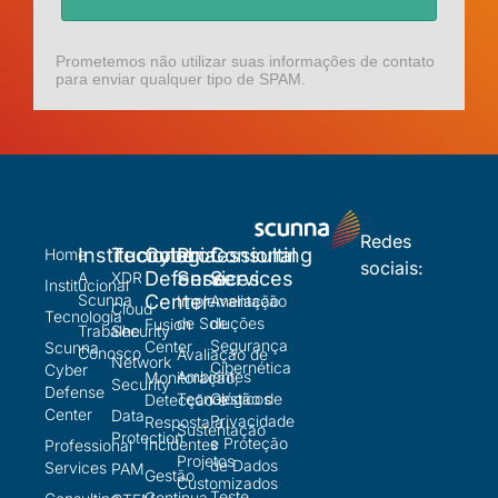
Prometemos não utilizar suas informações de contato
para enviar qualquer tipo de SPAM.
Redes
Institucional
Tecnologia
Cyber
Professional
Consulting
Home
sociais:
Defense
Services
Services
A
XDR
Institucional
Scunna
Center
Implementação
Avaliação
Cloud
Tecnologia
de Soluções
de
Fusion
Trabalhe
Security
Segurança
Center
Scunna
Conosco
Avaliação de
Network
Cibernética
Cyber
Ambientes
Monitoração,
Security
Defense
Tecnológicos
Gestão de
Detecção e
Center
Data
Privacidade
Resposta a
Sustentação
Protection
e Proteção
Incidentes
Professional
Projetos
de Dados
Services
PAM
Gestão
Customizados
Teste
Continua