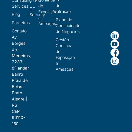
Consulting
CTEM
de
de
Services
OT
intrusão
Exposição
Blog
Security
a
Plano de
Parceiros
Ameaças
Continuidade
Contato
de Negócios
Av.
Gestão
Borges
Continua
de
de
Medeiros,
Exposição
2233
a
8º andar
Ameaças
Bairro
Praia de
Belas
Porto
Alegre |
RS
CEP
90110-
150