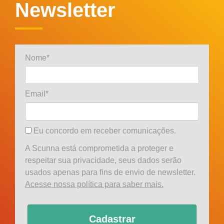
Newsletter
Nome*
Email*
Eu concordo em receber comunicações.
A Scunna está comprometida a proteger e
respeitar sua privacidade, seus dados serão
usados apenas para fins de envio de newsletter.
Acesse nossa política para saber mais.
Cadastrar