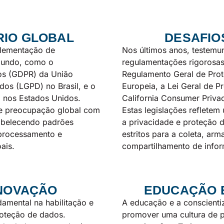
IO GLOBAL
DESAFIO
plementação de
Nos últimos anos, testem
mundo, como o
regulamentações rigorosa
os (GDPR) da União
Regulamento Geral de Pro
dos (LGPD) no Brasil, e o
Europeia, a Lei Geral de P
 nos Estados Unidos.
California Consumer Priva
te preocupação global com
Estas legislações reflete
tabelecendo padrões
a privacidade e proteção 
 processamento e
estritos para a coleta, a
ais.
compartilhamento de info
INOVAÇÃO
EDUCAÇÃO 
amental na habilitação e
A educação e a conscienti
roteção de dados.
promover uma cultura de 