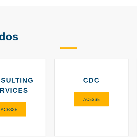
ados
SULTING
CDC
RVICES
ACESSE
ACESSE