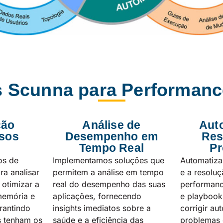
 Scunna para Performanc
ção
Análise de
Aut
sos
Desempenho em
Res
Tempo Real
Pr
os de
Implementamos soluções que
Automatiza
ra analisar
permitem a análise em tempo
e a resolu
 otimizar a
real do desempenho das suas
performance
memória e
aplicações, fornecendo
e playbook
rantindo
insights imediatos sobre a
corrigir a
s tenham os
saúde e a eficiência das
problemas 