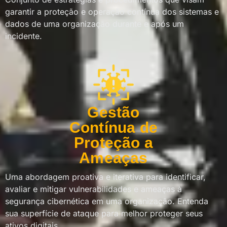
garantir a proteção e operação contínua dos sistemas e
dados de uma organização durante e após um
incidente.
Gestão
Contínua de
Proteção a
Ameaças
Uma abordagem proativa e iterativa para identificar,
avaliar e mitigar vulnerabilidades e ameaças à
segurança cibernética em uma organização. Entenda
sua superfície de ataque para melhor proteger seus
ativos digitais.