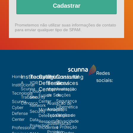
Cadastrar
Prometemos não utilizar suas informações de contato
para enviar qualquer tipo de SPAM.
Redes
Institucional
Tecnologia
Cyber
Professional
Consulting
Home
sociais:
Defense
Services
Services
A
XDR
Institucional
Scunna
Center
Implementação
Avaliação
Cloud
Tecnologia
de Soluções
de
Fusion
Trabalhe
Security
Segurança
Center
Scunna
Conosco
Avaliação de
Network
Cibernética
Cyber
Ambientes
Monitoração,
Security
Defense
Tecnológicos
Gestão de
Detecção e
Center
Data
Privacidade
Resposta a
Sustentação
Protection
e Proteção
Incidentes
Professional
Projetos
de Dados