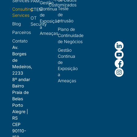
Services
PAM
Gestão
Customizados
Teste
Continua
Consulting
CTEM
de
de
Services
OT
intrusão
Exposição
Blog
Security
a
Plano de
Parceiros
Ameaças
Continuidade
Contato
de Negócios
Av.
Gestão
Borges
Continua
de
de
Medeiros,
Exposição
2233
a
8º andar
Ameaças
Bairro
Praia de
Belas
Porto
Alegre |
RS
CEP
90110-