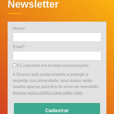
Newsletter
Nome*
Email*
Eu concordo em receber comunicações.
A Scunna está comprometida a proteger e
respeitar sua privacidade, seus dados serão
usados apenas para fins de envio de newsletter.
Acesse nossa política para saber mais.
Cadastrar