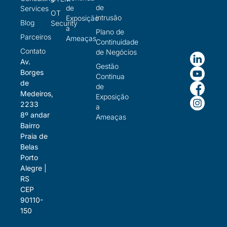
de
de
Services
OT
intrusão
Exposição
Blog
Security
a
Plano de
Parceiros
Ameaças
Continuidade
Contato
de Negócios
Av.
Gestão
Borges
Continua
de
de
Medeiros,
Exposição
2233
a
8º andar
Ameaças
Bairro
Praia de
Belas
Porto
Alegre |
RS
CEP
90110-
150