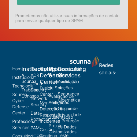
Prometemos não utilizar suas informações de contato
para enviar qualquer tipo de SPAM.
Redes
Institucional
Tecnologia
Cyber
Professional
Consulting
Home
sociais:
Defense
Services
Services
A
XDR
Institucional
Scunna
Center
Implementação
Avaliação
Cloud
Tecnologia
de Soluções
de
Fusion
Trabalhe
Security
Segurança
Center
Scunna
Conosco
Avaliação de
Network
Cibernética
Cyber
Ambientes
Monitoração,
Security
Defense
Tecnológicos
Gestão de
Detecção e
Center
Data
Privacidade
Resposta a
Sustentação
Protection
e Proteção
Incidentes
Professional
Projetos
de Dados
Services
PAM
Gestão
Customizados
Teste
Continua
Consulting
CTEM