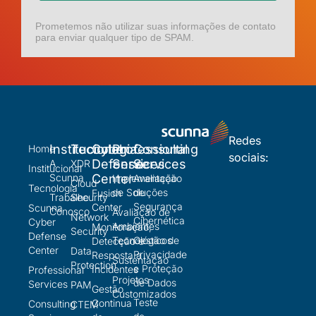
Prometemos não utilizar suas informações de contato
para enviar qualquer tipo de SPAM.
Redes
Institucional
Tecnologia
Cyber
Professional
Consulting
Home
sociais:
Defense
Services
Services
A
XDR
Institucional
Scunna
Center
Implementação
Avaliação
Cloud
Tecnologia
de Soluções
de
Fusion
Trabalhe
Security
Segurança
Center
Scunna
Conosco
Avaliação de
Network
Cibernética
Cyber
Ambientes
Monitoração,
Security
Defense
Tecnológicos
Gestão de
Detecção e
Center
Data
Privacidade
Resposta a
Sustentação
Protection
e Proteção
Incidentes
Professional
Projetos
de Dados
Services
PAM
Gestão
Customizados
Teste
Continua
Consulting
CTEM