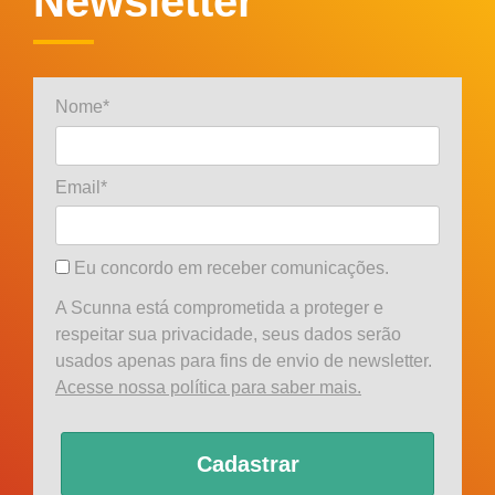
Newsletter
Nome*
Email*
Eu concordo em receber comunicações.
A Scunna está comprometida a proteger e
respeitar sua privacidade, seus dados serão
usados apenas para fins de envio de newsletter.
Acesse nossa política para saber mais.
Cadastrar