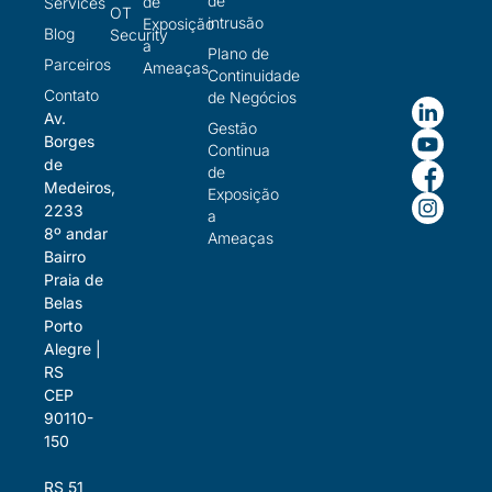
de
de
Services
OT
intrusão
Exposição
Blog
Security
a
Plano de
Parceiros
Ameaças
Continuidade
Contato
de Negócios
Av.
Gestão
Borges
Continua
de
de
Medeiros,
Exposição
2233
a
8º andar
Ameaças
Bairro
Praia de
Belas
Porto
Alegre |
RS
CEP
90110-
150
RS 51