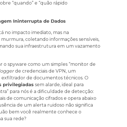
sobre “quando” e “quão rápido
agem Ininterrupta de Dados
stá no impacto imediato, mas na
ele murmura, coletando informações sensíveis,
formando sua infraestrutura em um vazamento
ar o spyware como um simples “monitor de
logger
de credenciais de VPN, um
 exfiltrador de documentos técnicos. O
 privilegiadas
sem alarde, ideal para
ra” para nós é a dificuldade de detecção:
ais de comunicação cifrados e opera abaixo
sência de um alerta ruidoso não significa
quão bem você realmente conhece o
na sua rede?