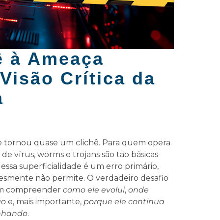
ê à Ameaça
Visão Crítica da
a
se tornou quase um clichê. Para quem opera
 de vírus, worms e trojans são tão básicas
ssa superficialidade é um erro primário,
esmente não permite. O verdadeiro desafio
em compreender
como ele evolui
,
onde
ão
e, mais importante,
porque ele continua
anhando
.