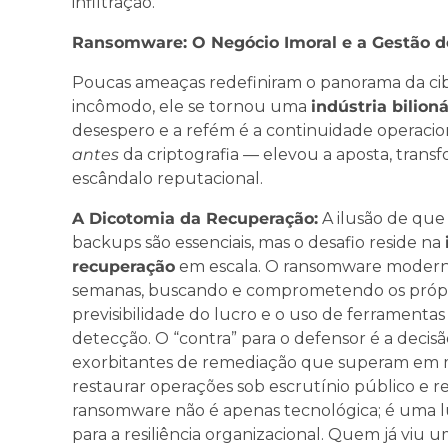
infiltração.
Ransomware: O Negócio Imoral e a Gestão do
Poucas ameaças redefiniram o panorama da c
incômodo, ele se tornou uma
indústria bilioná
desespero e a refém é a continuidade operacio
antes
da criptografia — elevou a aposta, tra
escândalo reputacional.
A Dicotomia da Recuperação:
A ilusão de que
backups são essenciais, mas o desafio reside na
recuperação
em escala. O ransomware moderno,
semanas, buscando e comprometendo os próprio
previsibilidade do lucro e o uso de ferramentas 
detecção. O “contra” para o defensor é a decis
exorbitantes de remediação que superam em mu
restaurar operações sob escrutínio público e re
ransomware não é apenas tecnológica; é uma l
para a resiliência organizacional. Quem já viu