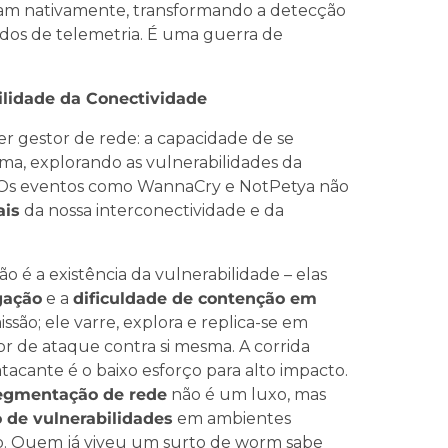
m nativamente, transformando a detecção
dos de telemetria. É uma guerra de
gilidade da Conectividade
r gestor de rede: a capacidade de se
a, explorando as vulnerabilidades da
. Os eventos como WannaCry e NotPetya não
ais
da nossa interconectividade e da
o é a existência da vulnerabilidade – elas
gação
e a
dificuldade de contenção em
são; ele varre, explora e replica-se em
 de ataque contra si mesma. A corrida
atacante é o baixo esforço para alto impacto.
egmentação de rede
não é um luxo, mas
 de vulnerabilidades
em ambientes
o. Quem já viveu um surto de worm sabe