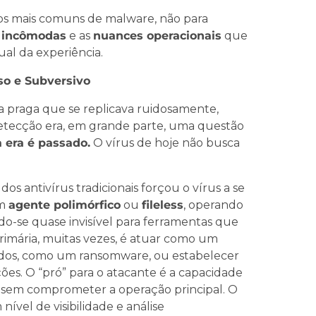
os mais comuns de malware, não para
 incômodas
e as
nuances operacionais
que
ual da experiência.
so e Subversivo
a praga que se replicava ruidosamente,
detecção era, em grande parte, uma questão
 era é passado.
O vírus de hoje não busca
.
dos antivírus tradicionais forçou o vírus a se
um
agente polimórfico
ou
fileless
, operando
do-se quase invisível para ferramentas que
imária, muitas vezes, é atuar como um
ados, como um ransomware, ou estabelecer
ões. O “pró” para o atacante é a capacidade
o sem comprometer a operação principal. O
ível de visibilidade e análise