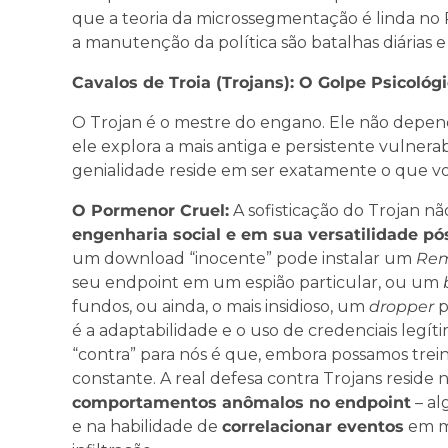
que a teoria da microssegmentação é linda no
a manutenção da política são batalhas diárias e
Cavalos de Troia (Trojans): O Golpe Psicológ
O Trojan é o mestre do engano. Ele não depend
ele explora a mais antiga e persistente vulner
genialidade reside em ser exatamente o que voc
O Pormenor Cruel:
A sofisticação do Trojan n
engenharia social e em sua versatilidade pó
um download “inocente” pode instalar um
Rem
seu endpoint em um espião particular, ou um
fundos, ou ainda, o mais insidioso, um
dropper
p
é a adaptabilidade e o uso de credenciais legít
“contra” para nós é que, embora possamos trei
constante. A real defesa contra Trojans reside
comportamentos anômalos no endpoint
– al
e na habilidade de
correlacionar eventos
em mú