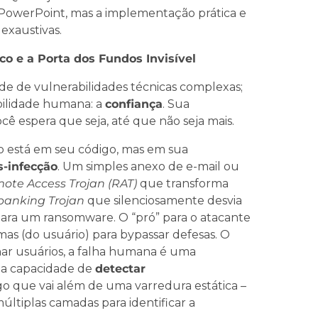
 PowerPoint, mas a implementação prática e
 exaustivas.
ico e a Porta dos Fundos Invisível
e de vulnerabilidades técnicas complexas;
abilidade humana: a
confiança
. Sua
ê espera que seja, até que não seja mais.
ão está em seu código, mas em sua
s-infecção
. Um simples anexo de e-mail ou
ote Access Trojan (RAT)
que transforma
banking Trojan
que silenciosamente desvia
ara um ransomware. O “pró” para o atacante
imas (do usuário) para bypassar defesas. O
nar usuários, a falha humana é uma
 na capacidade de
detectar
go que vai além de uma varredura estática –
ltiplas camadas para identificar a