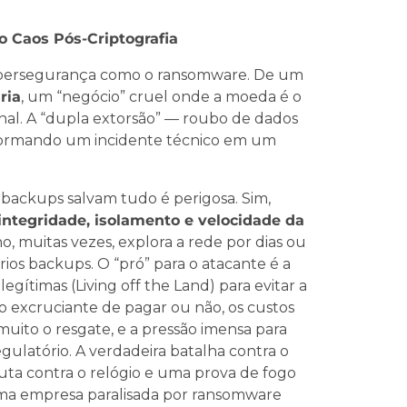
 Caos Pós-Criptografia
ibersegurança como o ransomware. De um
ria
, um “negócio” cruel onde a moeda é o
nal. A “dupla extorsão” — roubo de dados
nsformando um incidente técnico em um
 backups salvam tudo é perigosa. Sim,
integridade, isolamento e velocidade da
 muitas vezes, explora a rede por dias ou
s backups. O “pró” para o atacante é a
legítimas (Living off the Land) para evitar a
ão excruciante de pagar ou não, os custos
ito o resgate, e a pressão imensa para
gulatório. A verdadeira batalha contra o
uta contra o relógio e uma prova de fogo
 uma empresa paralisada por ransomware