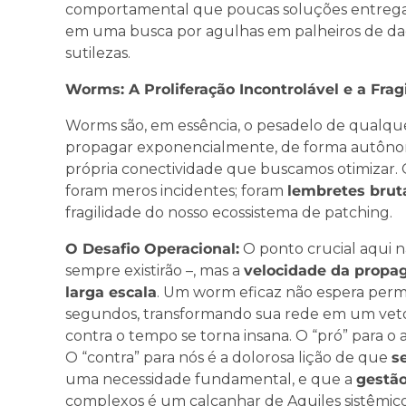
comportamental que poucas soluções entrega
em uma busca por agulhas em palheiros de da
sutilezas.
Worms: A Proliferação Incontrolável e a Fra
Worms são, em essência, o pesadelo de qualque
propagar exponencialmente, de forma autônom
própria conectividade que buscamos otimizar
foram meros incidentes; foram
lembretes brut
fragilidade do nosso ecossistema de patching.
O Desafio Operacional:
O ponto crucial aqui nã
sempre existirão –, mas a
velocidade da propa
larga escala
. Um worm eficaz não espera permis
segundos, transformando sua rede em um vetor
contra o tempo se torna insana. O “pró” para o 
O “contra” para nós é a dolorosa lição de que
s
uma necessidade fundamental, e que a
gestão
complexos é um calcanhar de Aquiles sistêmic