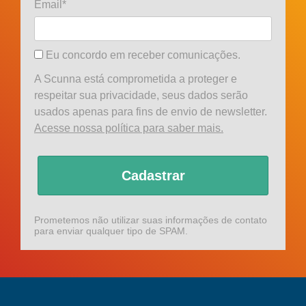
Email*
Eu concordo em receber comunicações.
A Scunna está comprometida a proteger e
respeitar sua privacidade, seus dados serão
usados apenas para fins de envio de newsletter.
Acesse nossa política para saber mais.
Cadastrar
Prometemos não utilizar suas informações de contato
para enviar qualquer tipo de SPAM.