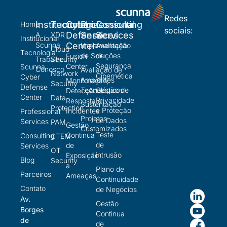
Redes
Institucional
Tecnologia
Cyber
Professional
Consulting
Home
sociais:
Defense
Services
Services
A
XDR
Institucional
Scunna
Center
Implementação
Avaliação
Cloud
Tecnologia
de Soluções
de
Fusion
Trabalhe
Security
Segurança
Center
Scunna
Conosco
Avaliação de
Network
Cibernética
Cyber
Ambientes
Monitoração,
Security
Defense
Tecnológicos
Gestão de
Detecção e
Center
Data
Privacidade
Resposta a
Sustentação
Protection
e Proteção
Incidentes
Professional
Projetos
de Dados
Services
PAM
Gestão
Customizados
Teste
Continua
Consulting
CTEM
de
de
Services
OT
intrusão
Exposição
Blog
Security
a
Plano de
Parceiros
Ameaças
Continuidade
Contato
de Negócios
Av.
Gestão
Borges
Continua
de
de