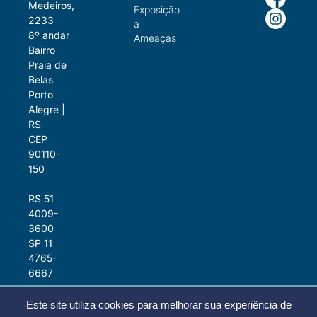
Medeiros,
Exposição
2233
a
8º andar
Ameaças
Bairro
Praia de
Belas
Porto
Alegre |
RS
CEP
90110-
150
RS 51
4009-
3600
SP 11
4765-
6667
Este site utiliza cookies para melhorar sua experiência de