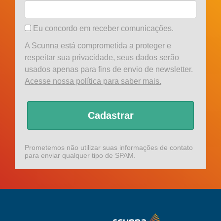
Eu concordo em receber comunicações.
A Scunna está comprometida a proteger e
respeitar sua privacidade, seus dados serão
usados apenas para fins de envio de newsletter.
Acesse nossa política para saber mais.
Cadastrar
Prometemos não utilizar suas informações de contato
para enviar qualquer tipo de SPAM.