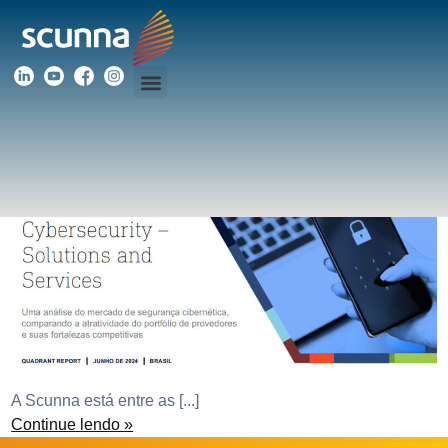
SOC
ISG reconhece a Scunna como player relevante no
estudo Cybersecurity – Solutions and Services 2024
– Brazil
A Scunna está entre as [...]
Continue lendo »