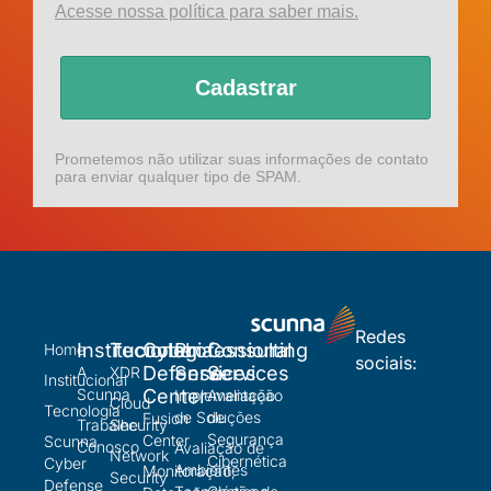
Acesse nossa política para saber mais.
Cadastrar
Prometemos não utilizar suas informações de contato
para enviar qualquer tipo de SPAM.
Redes
Institucional
Tecnologia
Cyber
Professional
Consulting
Home
sociais:
Defense
Services
Services
A
XDR
Institucional
Scunna
Center
Implementação
Avaliação
Cloud
Tecnologia
de Soluções
de
Fusion
Trabalhe
Security
Segurança
Center
Scunna
Conosco
Avaliação de
Network
Cibernética
Cyber
Ambientes
Monitoração,
Security
Defense