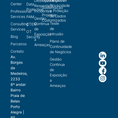
Tecnológicos
Gestão de
Detecção e
Center
Data
Privacidade
Resposta a
Sustentação
Protection
e Proteção
Incidentes
Professional
Projetos
de Dados
Services
PAM
Gestão
Customizados
Teste
Continua
Consulting
CTEM
de
de
Services
OT
intrusão
Exposição
Blog
Security
a
Plano de
Parceiros
Ameaças
Continuidade
Contato
de Negócios
Av.
Gestão
Borges
Continua
de
de
Medeiros,
Exposição
2233
a
8º andar
Ameaças
Bairro
Praia de
Belas
Porto
Alegre |
RS